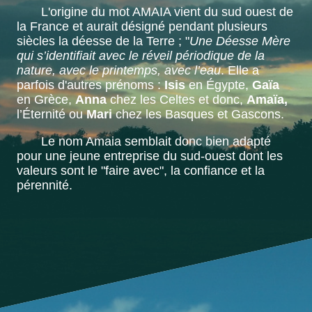
L'origine du mot AMAIA vient du sud ouest de
la France et aurait désigné pendant plusieurs
siècles la déesse de la Terre ; "
Une Déesse Mère
qui s’identifiait avec le réveil périodique de la
nature, avec le printemps, avec l’eau
. Elle a
parfois d'autres prénoms :
Isis
en Égypte,
Gaïa
en Grèce,
Anna
chez les Celtes et donc,
Amaïa,
l’Éternité ou
Mari
chez les Basques et Gascons.
Le nom Amaia semblait donc bien adapté
pour une jeune entreprise du sud-ouest dont les
valeurs sont le "faire avec", la confiance et la
pérennité.